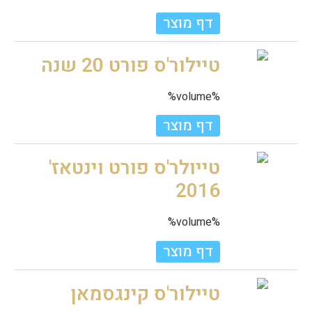
דף מוצר
טיילור'ס פורט 20 שנה
%volume%
דף מוצר
טייולר'ס פורט וינטאז'
2016
%volume%
דף מוצר
טיילור'ס קינגסמאן