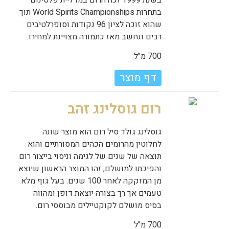
בתחרות World Spirits Championships תוך
שהוא זוכה לציון 96 נקודות וסופרלטיבים
רבים ונחשב מאז כתמורה מצויינת למחירו.
700 מ"ל
דף מוצר
רום גוסלינג זהב
גוסלינג גולד סיל רום הוא מוצר שונה
לחלוטין מהרומים הכהים המסורתיים והוא
תוצאה של שנים של לגימה וניסוי בייצור רום
והפיכתו למושלם, זהו המוצר הראשון שיוצא
מן המזקקה לאחר 100 שנים. בעל גוף מלא
טעמים אך רך בצורה יוצאת דופן ומהווה
בסיס מושלם לקוקטיילים מבוססי רום.
700 מ"ל