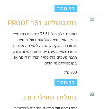
דף מוצר
רום גוסלינג 151 PROOF
גוסלינג בלק סיל 75.5% רום הינו רום יוצא
דופן והוא תוצאה של שנים של ניסויים
שנערכו במזקקה, הזוכה להצלחה עולמית
והוא מצטיין בטעם ייחודי וסירופי ומשמש
הרבה פעמים כדזיסטיף המלווה קינוח או
בקוקטיילים מיוחדים.
700 מ"ל
דף מוצר
גוסלינג פמילי רזרב
זוהי גירסה של הבלאק סיל רום מברמודה