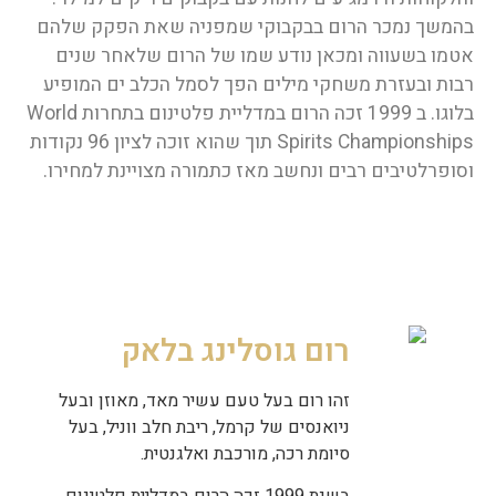
בהמשך נמכר הרום בבקבוקי שמפניה שאת הפקק שלהם
אטמו בשעווה ומכאן נודע שמו של הרום שלאחר שנים
רבות ובעזרת משחקי מילים הפך לסמל הכלב ים המופיע
בלוגו. ב 1999 זכה הרום במדליית פלטינום בתחרות World
Spirits Championships תוך שהוא זוכה לציון 96 נקודות
וסופרלטיבים רבים ונחשב מאז כתמורה מצויינת למחירו.
רום גוסלינג בלאק
זהו רום בעל טעם עשיר מאד, מאוזן ובעל
ניואנסים של קרמל, ריבת חלב ווניל, בעל
סיומת רכה, מורכבת ואלגנטית.
בשנת 1999 זכה הרום במדליית פלטינום