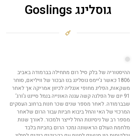
גוסלינג Goslings
ההיסטוריה של בלק סיל רום מתחילה בברמודה באביב
1806 כאשר ג’יימס גוסלינג בנו הבכור של וויליאם, סוחר
משקאות, הפליג מחופי אנגליה לכיוון אמריקה אך לאחר
91 יום של הפלגה קשה עגנה האונייה בנמל סיינט ג’ורג’
שבברמודה. לאחר מספר שנים שכר חנות ברחוב העסקים
המרכזי של האי והחל ביבוא חביות עבור הרום שלאחר
מספר רב של ניסיונות החל לייצר ולמכור. לאורך שנות
מלחמת העולם הראשונה נמכר הרום בחביות בלבד
והלקוחות היו מגיעים לחנות עם בקבוקים ריקים למילוי.