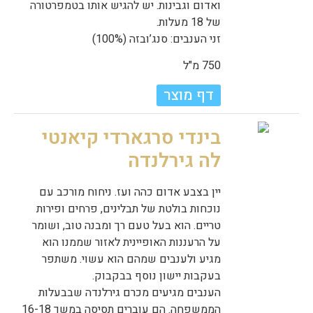
ואדום וגבינות. יש להגיש אותו בטמפרטורה
של 18 מעלות.
זני הענבים: סנג’ובזה (100%)
750 מ"ל
דף מוצר
בינדי סרגארדי קיאנטי
לה גירלנדה
יין בצבע אדום כהה ועז. ניחוח מורכב עם
נוכחות בולטת של תבלינים, פרחים ופירות
טריים. הוא בעל טעם רך ומבנה טוב, ושומר
על הרעננות האופיינית לאזור שממנו הוא
מגיע ולענבים שמהם הוא עשוי. משתפר
בעקבות יישון נוסף בבקבוק.
הענבים מגיעים מכרם גירלנדה שבבעלות
הממשפחה. הם עוברים תסיסה במשך 16-18