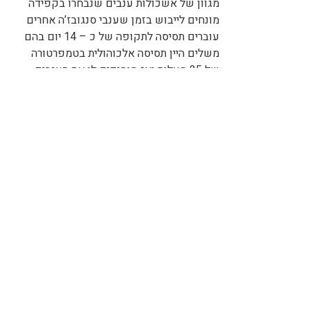
מגוון של אשכולות ענבים שנבחרו בקפידה
מונחים לייבוש בזמן שענבי סנגובז’ה אחרים
עוברים תסיסה לתקופה של כ – 14 יום בהם
משלים היין תסיסה אלכוהולית בטמפרטורה
של 25 מעלות ואז מוסיפים לו את הענבים
שיובשו וביינתים הפכו לצימוקים ותסיסה
חדשה מתחילה, תהליך הנקרא גוברנו.
צבעו ארגמן והוא בעל בוקה אלגנטי של
פירות מיובשים ופרחים, הוא בעל גוף מלא
ועגול וסיומת ארוכה ואלגנטית.
750 מ"ל
דף מוצר
בינדי סרגארדי קיאנטי
מוסיני 89